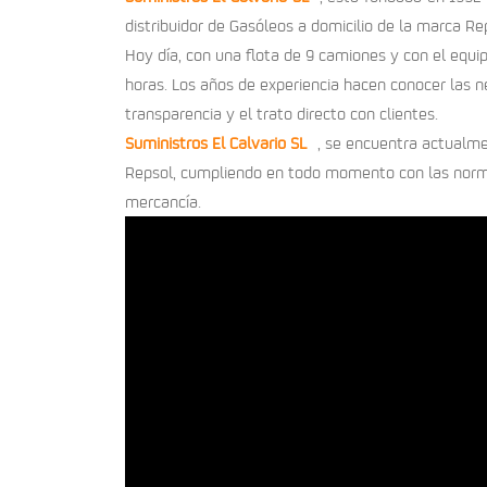
distribuidor de Gasóleos a domicilio de la marca Re
Hoy día, con una flota de 9 camiones y con el equi
horas. Los años de experiencia hacen conocer las ne
transparencia y el trato directo con clientes.
Suministros El Calvario SL
, se encuentra actualme
Repsol, cumpliendo en todo momento con las normat
mercancía.