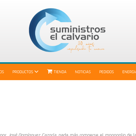
IOS
PRODUCTOS
TIENDA
NOTICIAS
PEDIDOS
ENERGI
 por
José Domínguez Cazorla
, nada más romperse el monopolio de l