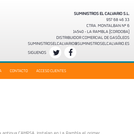
SUMINISTROS EL CALVARIO S.L.
957 68 46 33
CTRA. MONTALBAN Nº 6
14540 - LA RAMBLA (CORDOBA)
DISTRIBUIDOR COMERCIAL DE GASÓLEOS
SUMINISTROSELCALVARIO@SUMINISTROSELCALVARIO.ES
SIGUENOS
A
CONTACTO
ACCESO CLIENTES
a antigua CAMPSA. Instalan en La Rambla el primer