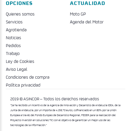
OPCIONES
ACTUALIDAD
Quienes somos
Moto GP
Servicios
Agenda del Motor
Agrotienda
Noticias
Pedidos
Trabajo
Ley de Cookies
Aviso Legal
Condiciones de compra
Política privacidad
2019 © ASINCOR – Todos los derechos reservados
"Se ha recibido un incentivo de la Agencia de Innovación y Desarrollo de Andalucía IDEA, de la
Junta de Andalucía, por un importe de 4.156,70 euros, cofinanciado en un 80% por la Unión
Europea a través del Fondo Europeo de Desarrollo Regional, FEDER para la realización del
Proyecto inversión en soluciones TIC con el objetivo de garantizar un mejor uso de las
tecnologías de la información."