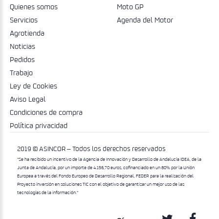
Quienes somos
Moto GP
Servicios
Agenda del Motor
Agrotienda
Noticias
Pedidos
Trabajo
Ley de Cookies
Aviso Legal
Condiciones de compra
Política privacidad
2019 © ASINCOR – Todos los derechos reservados
"Se ha recibido un incentivo de la Agencia de Innovación y Desarrollo de Andalucía IDEA, de la
Junta de Andalucía, por un importe de 4.156,70 euros, cofinanciado en un 80% por la Unión
Europea a través del Fondo Europeo de Desarrollo Regional, FEDER para la realización del
Proyecto inversión en soluciones TIC con el objetivo de garantizar un mejor uso de las
tecnologías de la información."